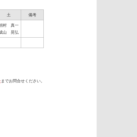
土
備考
朝村 真一
成山 晃弘
ー
までお問合せください。