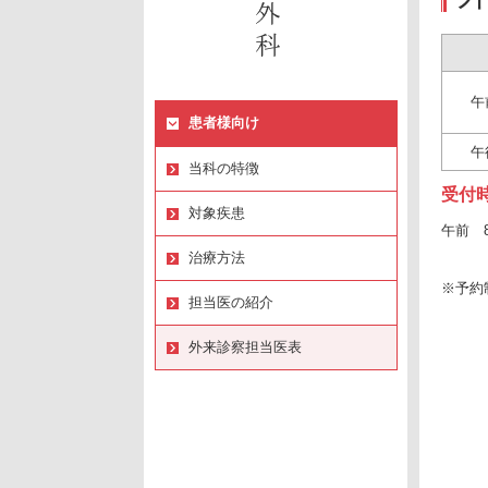
午
患者様向け
午
当科の特徴
受付
対象疾患
午前 8
治療方法
※予約
担当医の紹介
外来診察担当医表