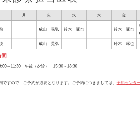
月
火
水
木
金
前
成山 晃弘
鈴木 琢也
鈴木 琢也
後
成山 晃弘
鈴木 琢也
時間
:00～11:30 午後（夕診） 15:30～18:30
制ですので、ご予約が必要となります。ご予約につきましては、
予約センタ