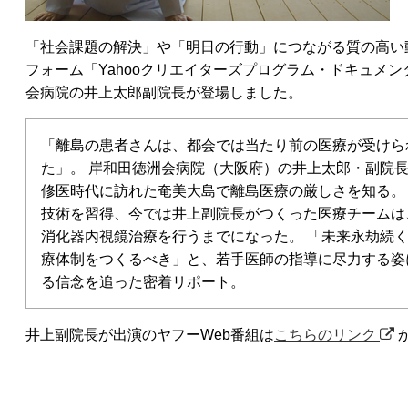
「社会課題の解決」や「明日の行動」につながる質の高い
フォーム「Yahooクリエイターズプログラム・ドキュメ
会病院の井上太郎副院長が登場しました。
「離島の患者さんは、都会では当たり前の医療が受けら
た」。 岸和田徳洲会病院（大阪府）の井上太郎・副院
修医時代に訪れた奄美大島で離島医療の厳しさを知る。
技術を習得、今では井上副院長がつくった医療チームは、
消化器内視鏡治療を行うまでになった。 「未来永劫続
療体制をつくるべき」と、若手医師の指導に尽力する姿
る信念を追った密着リポート。
井上副院長が出演のヤフーWeb番組は
こちらのリンク