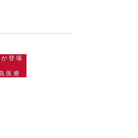
長が登場
島医療